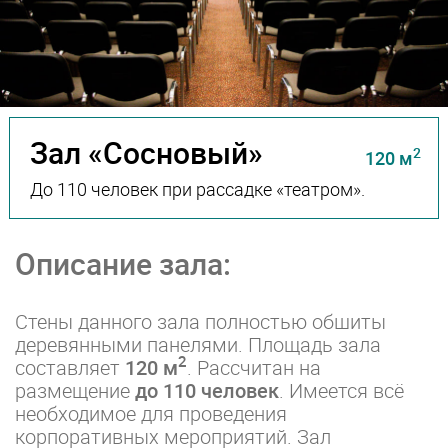
Зал «Сосновый»
2
120 м
До 110 человек при рассадке «театром».
Описание зала:
Стены данного зала полностью обшиты
деревянными панелями. Площадь зала
2
составляет
120 м
. Рассчитан на
размещение
до 110 человек
. Имеется всё
необходимое для проведения
корпоративных мероприятий. Зал