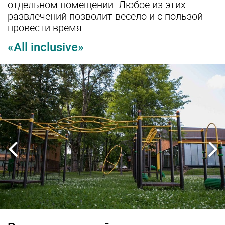
отдельном помещении. Любое из этих
развлечений позволит весело и с пользой
провести время.
«All inclusive»
us