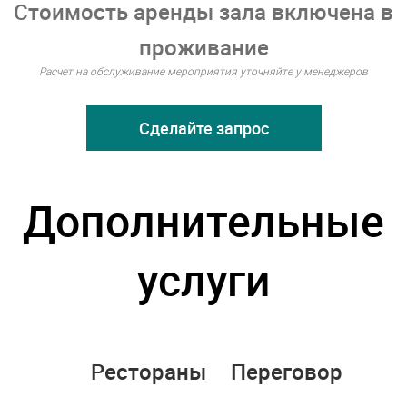
Стоимость аренды зала включена в
проживание
Расчет на обслуживание мероприятия уточняйте у менеджеров
Сделайте запрос
Дополнительные
услуги
PA
Рестораны
Переговорная
Ра
revious